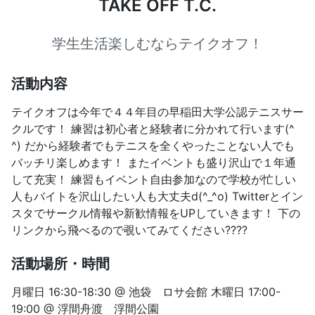
TAKE OFF T.C.
学生生活楽しむならテイクオフ！
活動内容
テイクオフは今年で４４年目の早稲田大学公認テニスサー
クルです！ 練習は初心者と経験者に分かれて行います(^
^) だから経験者でもテニスを全くやったことない人でも
バッチリ楽しめます！ またイベントも盛り沢山で１年通
して充実！ 練習もイベント自由参加なので学校が忙しい
人もバイトを沢山したい人も大丈夫d(^_^o) Twitterとイン
スタでサークル情報や新歓情報をUPしていきます！ 下の
リンクから飛べるので覗いてみてください????
活動場所・時間
月曜日 16:30-18:30 @ 池袋 ロサ会館 木曜日 17:00-
19:00 @ 浮間舟渡 浮間公園