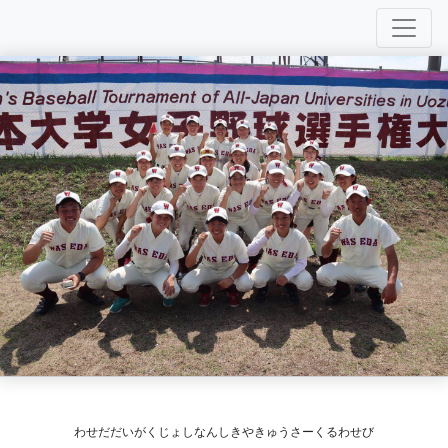
わせだだいがくじょしなんしきやきゅうさーくるわせび